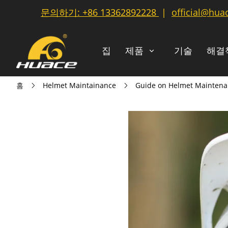
문의하기:
+86 13362892228
|
official@hua
집
제품
기술
해결
홈
Helmet Maintainance
Guide on Helmet Maintenan