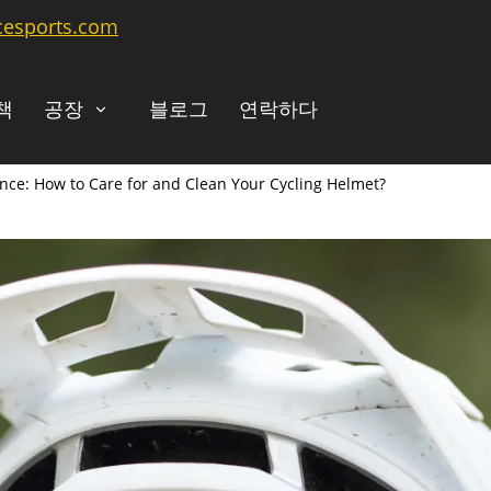
cesports.com
책
공장
블로그
연락하다
ce: How to Care for and Clean Your Cycling Helmet?