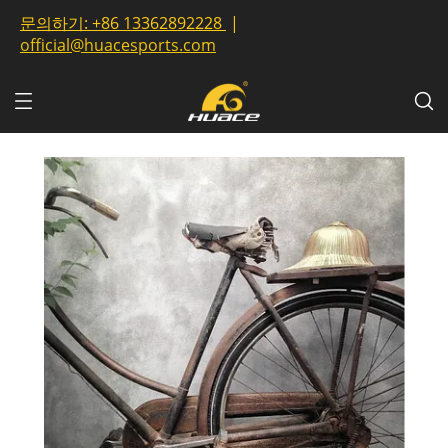
문의하기:
+86 13362892228
|
official@huacesports.com