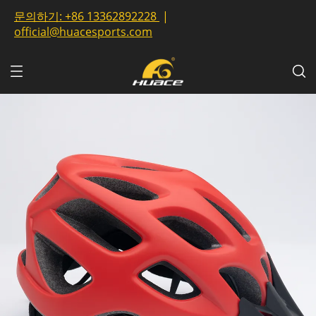
문의하기:
+86 13362892228
|
official@huacesports.com