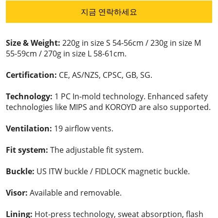
지금 연락하세요
Size & Weight:
220g in size S 54-56cm / 230g in size M
55-59cm / 270g in size L 58-61cm.
Certification:
CE, AS/NZS, CPSC, GB, SG.
Technology:
1 PC In-mold technology. Enhanced safety
technologies like MIPS and KOROYD are also supported.
Ventilation:
19 airflow vents.
Fit system:
The adjustable fit system.
Buckle:
US ITW buckle / FIDLOCK magnetic buckle.
Visor:
Available and removable.
Lining:
Hot-press technology, sweat absorption, flash