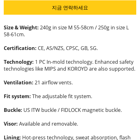
지금 연락하세요
Size & Weight:
240g in size M 55-58cm / 250g in size L
58-61cm.
Certification:
CE, AS/NZS, CPSC, GB, SG.
Technology:
1 PC In-mold technology. Enhanced safety
technologies like MIPS and KOROYD are also supported.
Ventilation:
21 airflow vents.
Fit system:
The adjustable fit system.
Buckle:
US ITW buckle / FIDLOCK magnetic buckle.
Visor:
Available and removable.
Lining:
Hot-press technology, sweat absorption, flash