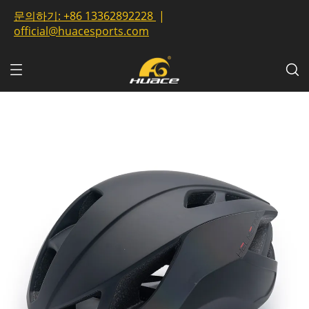
문의하기:
+86 13362892228
|
official@huacesports.com