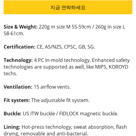
지금 연락하세요
Size & Weight:
220g in size M 55-59cm / 260g in size L
58-61cm.
Certification:
CE, AS/NZS, CPSC, GB, SG.
Technology:
4 PC In-mold technology. Enhanced safety
technologies are supported as well, like MIPS, KOROYD
techs.
Ventilation:
15 airflow vents.
Fit system:
The adjustable fit system.
Buckle:
US ITW buckle / FIDLOCK magnetic buckle.
Lining:
Hot-press technology, sweat absorption, flash
drying, removable and anti-bacterial.