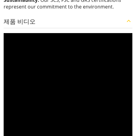
Sustainability:
Our SCS, FSC and GRS certifications
represent our commitment to the environment.
제품 비디오