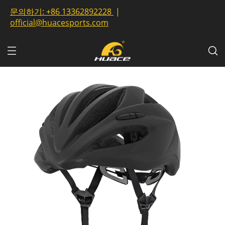
문의하기:
+86 13362892228
|
official@huacesports.com