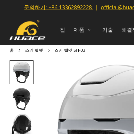
문의하기:
+86 13362892228
|
official@hua
집
제품
기술
해결
홈
스키 헬멧
스키 헬멧 SH-03