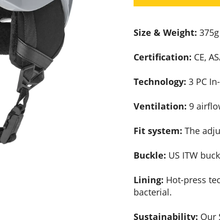
Size & Weight:
375g 
Certification:
CE, AS
Technology:
3 PC In
Ventilation:
9 airflo
Fit system:
The adjus
Buckle:
US ITW buckl
Lining:
Hot-press tec
bacterial.
Sustainability:
Our S