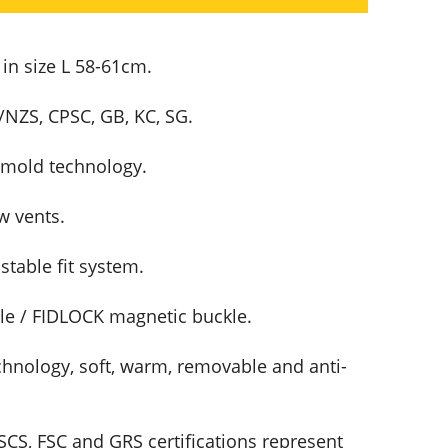
in size L 58-61cm.
/NZS, CPSC, GB, KC, SG.
-mold technology.
w vents.
table fit system.
e / FIDLOCK magnetic buckle.
hnology, soft, warm, removable and anti-
CS, FSC and GRS certifications represent