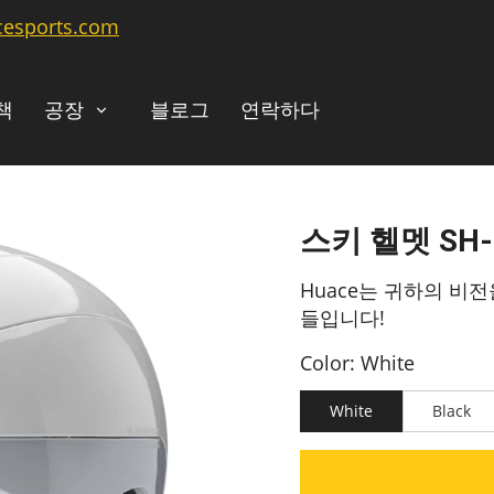
cesports.com
책
공장
블로그
연락하다
스키 헬멧 SH-
Huace는 귀하의 비전
들입니다!
Color: White
White
Black