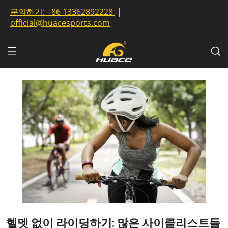
문의하기:
+86 13362892228
|
official@huacesports.com
헬멧 없이 라이딩하기: 많은 사이클리스트들