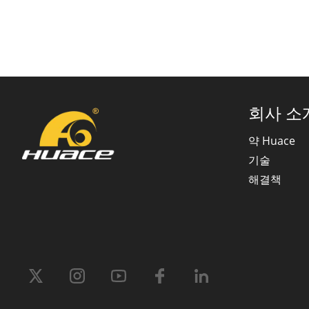
회사 소
약 Huace
기술
해결책