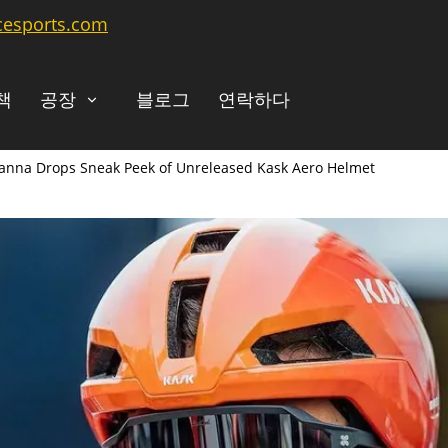
cesports.com
책
공장
블로그
연락하다
 Ganna Drops Sneak Peek of Unreleased Kask Aero Helmet