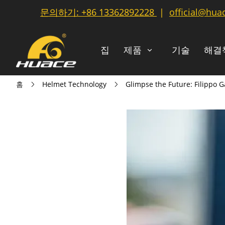
문의하기:
+86 13362892228
|
official@hua
집
제품
기술
해결
홈
Helmet Technology
Glimpse the Future: Filippo