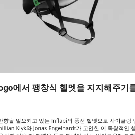
ndiegogo에서 팽창식 헬멧을 지지해주
큰 반향을 일으키고 있는 Inflabi의 풍선 헬멧으로 사이클
illian Klyk와 Jonas Engelhardt가 고안한 이 독창