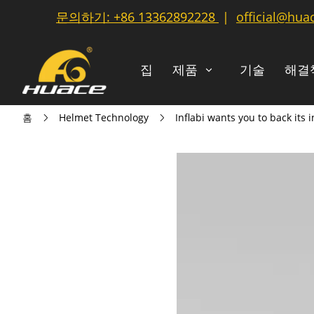
문의하기:
+86 13362892228
|
official@hua
집
제품
기술
해결
홈
Helmet Technology
Inflabi wants you to back its 