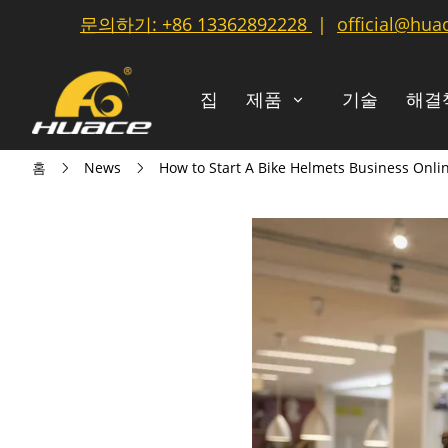
문의하기:
+86 13362892228
|
official@hua
집
제품
기술
해결
홈
News
How to Start A Bike Helmets Business Onli