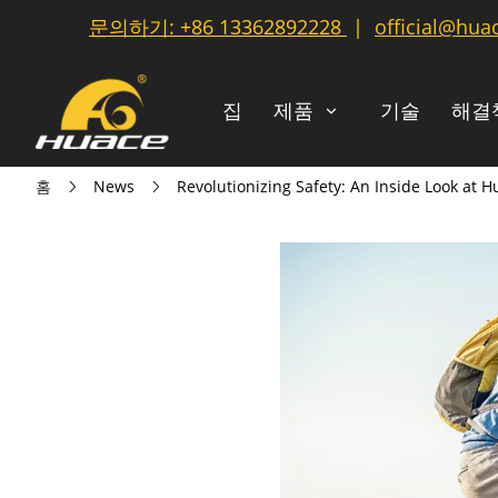
문의하기:
+86 13362892228
|
official@hua
집
제품
기술
해결
홈
News
Revolutionizing Safety: An Inside Look at 