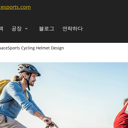
cesports.com
책
공장
블로그
연락하다
HuaceSports Cycling Helmet Design